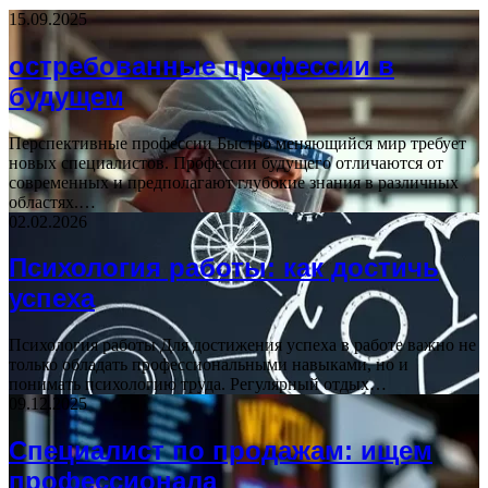
15.09.2025
остребованные профессии в
будущем
Перспективные профессии Быстро меняющийся мир требует
новых специалистов. Профессии будущего отличаются от
современных и предполагают глубокие знания в различных
областях.…
02.02.2026
Психология работы: как достичь
успеха
Психология работы Для достижения успеха в работе важно не
только обладать профессиональными навыками, но и
понимать психологию труда. Регулярный отдых…
09.12.2025
Специалист по продажам: ищем
профессионала