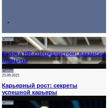
Search
Статьи
19.04.2026
for
Работа HR-специалистом: вакансии
открыты
Статьи
25.09.2025
Карьерный рост: секреты
успешной карьеры
Статьи
16.10.2025